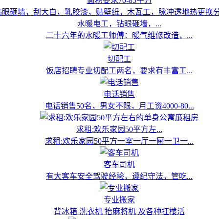
面积要求70-85平方
水暖电工，钻眼砸墙，...
二十六年的水暖工师傅：暖气维修改造，...
切配工
饭店招聘专业切配工两名，要求有丰富工...
电话销售
电话销售50名，男女不限，月工资4000-80...
求租:欢乐家园50平方左...
求租:欢乐家园50平方一室一厅一厨一卫一...
客车司机
有大客车安全驾驶经验，遵纪守法，管吃...
专业搬家
背冰箱 洗衣机 抬麻将机 及各种扛楼活