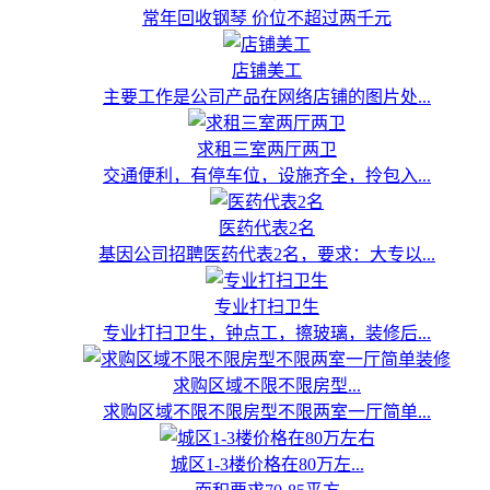
常年回收钢琴 价位不超过两千元
店铺美工
主要工作是公司产品在网络店铺的图片处...
求租三室两厅两卫
交通便利，有停车位，设施齐全，拎包入...
医药代表2名
基因公司招聘医药代表2名，要求：大专以...
专业打扫卫生
专业打扫卫生，钟点工，擦玻璃，装修后...
求购区域不限不限房型...
求购区域不限不限房型不限两室一厅简单...
城区1-3楼价格在80万左...