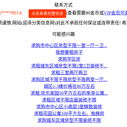
联系方式
6****8614
(查看需要80金币或
VIP会员可
点击查看完整信息
谨慎.网站(迎泽分类信息网)对此不承担任何保证或连带责任! 
可能感兴趣
求购市中心区房型不限一室一厅一卫...
我想要租房子
求购学区房
求租城东区域房型不限2室2卫装修不...
求租三室两厅两卫
求购区域不限不限房型不限两室一厅...
城区1-3楼价格在80万左右
求租:欢乐家园50平方左右的单身公寓...
求租区域不限店面装修不限
求购市中心区小高层3室精致装修
求租花园公寓100平方左右，电梯房
求购城东区域房型不限装修不限