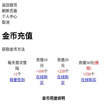
返回首页
刷新页面
个人中心
取消
金币充值
获取金币方法
充值10
充值20
每天首次登
充值50元
[推
元
元
陆
荐]
+100
个
+220
个
+2
个
+550
个
在线购
在线购
我要签到
在线购买
买
买
金币用途说明